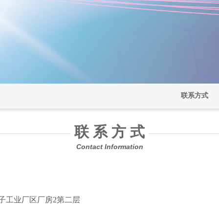
联系方式
联 系 方 式
Contact Information
子工业厂区厂房2第二层