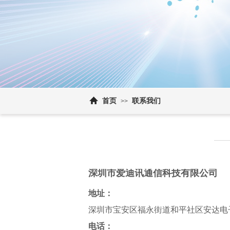
首页
联系我们
>>
深圳市爱迪讯通信科技有限公司
地址：
深圳市宝安区福永街道和平社区安达电
电话：