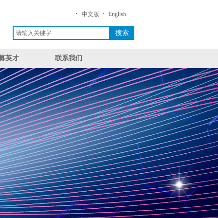
·
·
中文版
English
搜索
募英才
联系我们