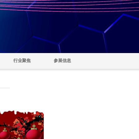
行业聚焦
参展信息